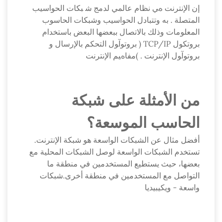
إن اﻹﻧﺘﺮﻧﺖ هﻲ ﻧﻈﺎم ﻋﺎﻟﻤﻲ ﻟﺪﻣﺞ ﺷ ﺒﻜﺎت اﻟﺤﻮاﺳﻴﺐ
اﻟﻤﺘﺼﻠﺔ . ﺑﻪ وﺗﺘﺒﺎدل اﻟﺤﻮاﺳﻴﺐ وﺷﺒﻜﺎت اﻟﺤﺎﺳﻮب
اﻟﻤﻌﻠﻮﻣﺎت وذﻟﻚ ﺑﺎﻻﺗﺼﺎل ﺑﺒﻌﻀﻬﺎ اﻟﺒﻌﺾ ﺑﺎﺳﺘﺨﺪام
ﺑﺮوﺗﻜﻮل TCP/IP ( ﺑﺮوﺗﻮآﻮل اﻟﺘﺤﻜﻢ ﺑﺎﻹرﺳﺎل و
ﺑﺮوﺗﻮآﻮل اﻹﻧﺘﺮﻧﺖ . )ﻣﻔﺎهﻴﻢ اﻹﻧﺘﺮﻧﺖ
من الأمثلة على شبكة
الحاسب الموسعة؟
أفضل مثال عن الشبكات الواسعة هو شبكة الإنترنت.
تستخدم الشبكات الواسعة لوصل الشبكات المحلية مع
بعضها، حيث يستطيع المستخدمين في منطقة ما
التواصل مع المستخدمين في منطقة أخرى.شبكات
واسعة - ويكيبيديا