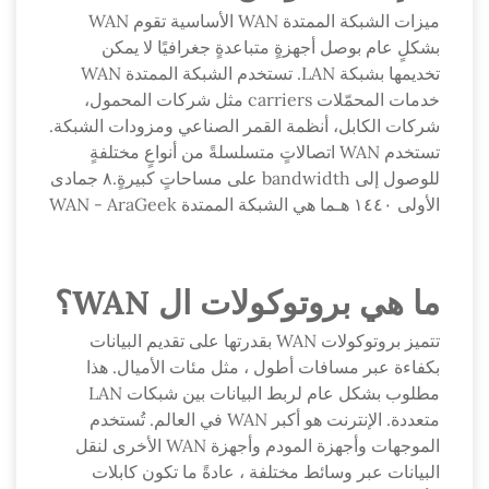
ميزات الشبكة الممتدة WAN الأساسية تقوم WAN
بشكلٍ عام بوصل أجهزةٍ متباعدةٍ جغرافيًا لا يمكن
تخديمها بشبكة LAN. تستخدم الشبكة الممتدة WAN
خدمات المحمّلات carriers مثل شركات المحمول،
شركات الكابل، أنظمة القمر الصناعي ومزودات الشبكة.
تستخدم WAN اتصالاتٍ متسلسلةً من أنواعٍ مختلفةٍ
للوصول إلى bandwidth على مساحاتٍ كبيرةٍ.٨ جمادى
الأولى ١٤٤٠ هـما هي الشبكة الممتدة WAN - AraGeek
ما هي بروتوكولات ال WAN؟
تتميز بروتوكولات WAN بقدرتها على تقديم البيانات
بكفاءة عبر مسافات أطول ، مثل مئات الأميال. هذا
مطلوب بشكل عام لربط البيانات بين شبكات LAN
متعددة. الإنترنت هو أكبر WAN في العالم. تُستخدم
الموجهات وأجهزة المودم وأجهزة WAN الأخرى لنقل
البيانات عبر وسائط مختلفة ، عادةً ما تكون كابلات