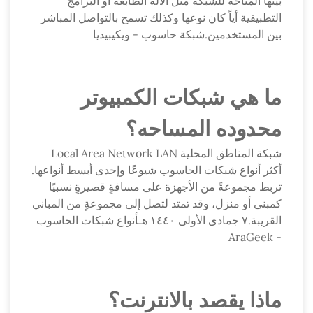
بينها المتاحة للشبكة مثل الآلة الطابعة أو البرامج
التطبيقية أياً كان نوعها وكذلك تسمح بالتواصل المباشر
بين المستخدمين.شبكة حاسوب - ويكيبيديا
ما هي شبكات الكمبيوتر
محدوده المساحه؟
شبكة المناطق المحلية Local Area Network LAN
أكثر أنواع شبكات الحاسوب شيوعًا وإحدى أبسط أنواعها.
تربط مجموعةً من الأجهزة على مسافةٍ قصيرةٍ نسبيًا
كمبنى أو منزل، وقد تمتد لتصل إلى مجموعةٍ من المباني
القريبة.٧ جمادى الأولى ١٤٤٠ هـأنواع شبكات الحاسوب
- AraGeek
ماذا يقصد بالانترنت؟