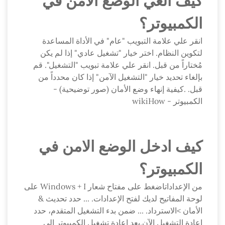
كيف الغي الوضع الامن في
الكمبيوتر؟
انقر علي علامة التبويب "عام" في الأداة المساعدة
لتكوين النظام. اختر خيار "تشغيل عادي" إذا لم يكن
مُختاراً من قبل. انقر علي علامة تبويب "التشغيل". قم
بإلغاء تحديد خيار "التشغيل الآمن" إذا كان محدداً من
قبل. .كيفية إنهاء وضع الأمان (صور توضيحية) -
الكمبيوتر - wikiHow
كيف ادخل الوضع الامن في
الكمبيوتر؟
من الإعداداتاضغط على مفتاح شعار Windows + I على
لوحة المفاتيح لديك لفتح الإعدادات. ... حدد تحديث &
الأمان >الاسترداد. ... ضمن بدء التشغيل المتقدم، حدد
إعادة التشغيل الآن.بعد إعادة تشغيل الكمبيوتر إلى