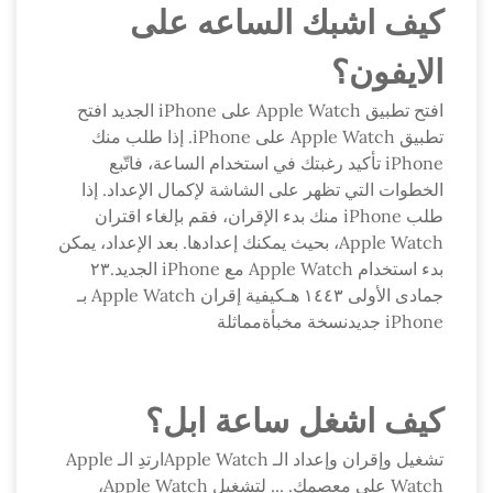
كيف اشبك الساعه على
الايفون؟
افتح تطبيق Apple Watch على iPhone الجديد افتح
تطبيق Apple Watch على iPhone. إذا طلب منك
iPhone تأكيد رغبتك في استخدام الساعة، فاتّبع
الخطوات التي تظهر على الشاشة لإكمال الإعداد. إذا
طلب iPhone منك بدء الإقران، فقم بإلغاء اقتران
Apple Watch، بحيث يمكنك إعدادها. بعد الإعداد، يمكن
بدء استخدام Apple Watch مع iPhone الجديد.٢٣
جمادى الأولى ١٤٤٣ هـكيفية إقران Apple Watch بـ
iPhone جديدنسخة مخبأةمماثلة
كيف اشغل ساعة ابل؟
تشغيل وإقران وإعداد الـ Apple Watchارتدِ الـ Apple
Watch على معصمك. ... لتشغيل Apple Watch،