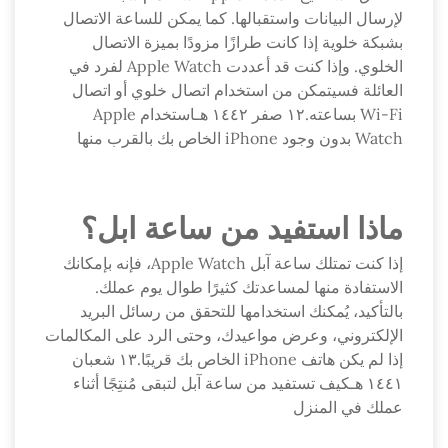
لإرسال البيانات واستقبالها. كما يمكن للساعة الاتصال
بشبكة خلوية إذا كانت طرازًا مزودًا بميزة الاتصال
الخلوي. وإذا كنت قد أعددت Apple Watch لفرد في
العائلة فسيتمكن من استخدام اتصال خلوي أو اتصال
Wi-Fi بساعته.١٢ صفر ١٤٤٢ هـاستخدام Apple
Watch بدون وجود iPhone الخاص بك بالقرب منها
ماذا استفيد من ساعة ابل؟
إذا كنت تمتلك ساعة آبل Apple Watch، فإنه بإمكانك
الاستفادة منها لمساعدتك كثيرًا طوال يوم عملك.
بالتأكيد، يُمكنك استخدامها للتحقق من رسائل البريد
الإلكتروني، وعرض مواعيدك، وحتى الرد على المكالمات
إذا لم يكن هاتف iPhone الخاص بك قريبًا.١٣ شعبان
١٤٤١ هـكيف تستفيد من ساعة آبل لتبقى مُنتِجًا أثناء
عملك في المنزل