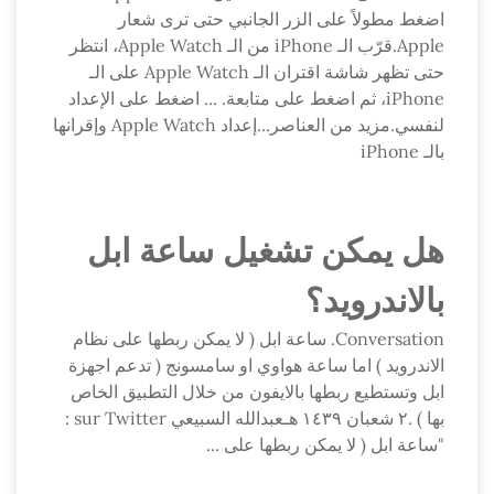
اضغط مطولاً على الزر الجانبي حتى ترى شعار
Apple.قرّب الـ iPhone من الـ Apple Watch، انتظر
حتى تظهر شاشة اقتران الـ Apple Watch على الـ
iPhone، ثم اضغط على متابعة. ... اضغط على الإعداد
لنفسي.مزيد من العناصر...إعداد Apple Watch وإقرانها
بالـ iPhone
هل يمكن تشغيل ساعة ابل
بالاندرويد؟
Conversation. ساعة ابل ( لا يمكن ربطها على نظام
الاندرويد ) اما ساعة هواوي او سامسونج ( تدعم اجهزة
ابل وتستطيع ربطها بالايفون من خلال التطبيق الخاص
بها ) .٢ شعبان ١٤٣٩ هـعبدالله السبيعي sur Twitter :
"ساعة ابل ( لا يمكن ربطها على ...