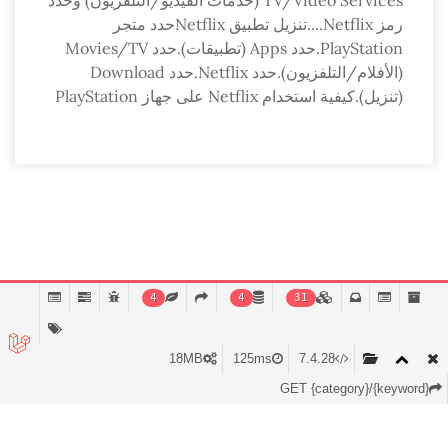
TV/Video Services (خدمات الفيديو/التلفزيون) وحدد
رمز Netflix....تنزيل تطبيق Netflixحدد متجر
PlayStation.حدد Apps (تطبيقات).حدد Movies/TV
(الأفلام/التلفزيون).حدد Netflix.حدد Download
(تنزيل).كيفية استخدام Netflix على جهاز PlayStation
4
4
31
Copyright © 2026 arabfaq.com. All rights reserved.
18MB
125ms
7.4.28
GET {category}/{keyword}