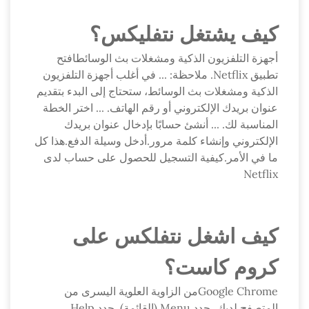
كيف يشتغل نتفليكس؟
أجهزة التلفزيون الذكية ومشغلات بث الوسائطافتح
تطبيق Netflix. ملاحظة: ... في أغلب أجهزة التلفزيون
الذكية ومشغلات بث الوسائط، ستحتاج إلى البدء بتقديم
عنوان بريدك الإلكتروني أو رقم الهاتف. ... اختر الخطة
المناسبة لك. ... أنشئ حسابًا بإدخال عنوان بريدك
الإلكتروني وإنشاء كلمة مرور.أدخل وسيلة الدفع.هذا كل
ما في الأمر.كيفية التسجيل للحصول على حساب لدى
Netflix
كيف اشغل نتفلكس على
كروم كاست؟
Google Chromeمن الزاوية العلوية اليسرى من
المتصفح لديك، حدد Menu (القائمة) .حدد Help