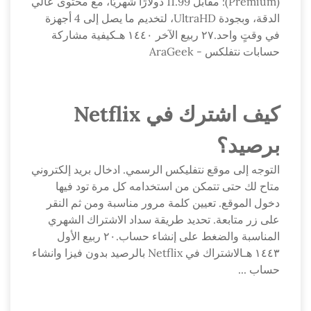
(Premium): مقابل 11.99 دولارًا شهريًا، مع محتوى عالي
الدقة، وبجودة UltraHD، لتخديم ما يصل إلى 4 أجهزة
في وقتٍ واحد.٢٧ ربيع الآخر ١٤٤٠ هـكيفية مشاركة
حسابات نتفلكس - AraGeek
كيف اشترك في Netflix
برصيد؟
التوجه إلى موقع نتفليكس الرسمي. ادخال بريد إلكتروني
متاح لك حتى تتمكن من استخدامه كل مرة تود فيها
دخول الموقع. تعيين كلمة مرور مناسبة ومن ثم النقر
على زر متابعة. تحديد طريقة سداد الاشتراك الشهري
المناسبة والضغط على إنشاء حساب.٢٠ ربيع الأول
١٤٤٣ هـالاشتراك في Netflix بالرصيد بدون فيزا وانشاء
حساب ...