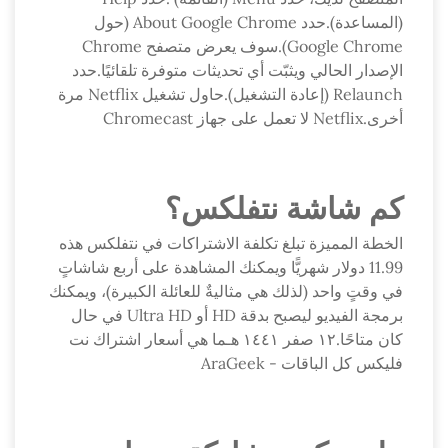
(المساعدة).حدد About Google Chrome (حول
Google Chrome).سوف يعرض متصفح Chrome
الإصدار الحالي ويثبّت أي تحديثات متوفرة تلقائيًا.حدد
Relaunch (إعادة التشغيل).حاول تشغيل Netflix مرة
أخرى.Netflix لا تعمل على جهاز Chromecast
كم شاشة نتفلكس؟
الخطة المميزة تبلغ تكلفة الاشتراكات في نتفلكس هذه
11.99 دولار شهريًّا ويمكنك المشاهدة على أربع شاشاتٍ
في وقتٍ واحد (لذلك هي مثاليةٌ للعائلة الكبيرة)، ويمكنك
برمجة الفيديو ليصبح بدقة HD أو Ultra HD في حال
كان متاحًا.١٢ صفر ١٤٤١ هـما هي أسعار اشتراك نت
فلیکس كل الباقات - AraGeek