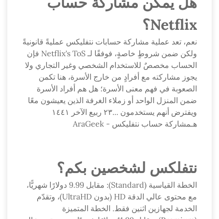
هل يمكن مشاركة حساب
Netflix؟
نعم، تعد عملية مشاركة حسابات نتفليكس عمليةً قانونيةً
ولكن ضمن شروطٍ خاصةٍ، فوفقًا لـ Netflix's ToS فإن
الحساب مخصصٌ للاستخدام الشخصي وغير التجاري ولا
يجوز مشاركته مع أفرادٍ من خارج الأسرة، هنا تكمن
الصعوبة في فهم معنى الأسرة؛ هل هم أفراد الأسرة
ضمن المنزل الواحد أو زملاء الغرفة الذين يعيشون معًا
ويفترض أنهم يستخدمون ...٢٣ ربيع الآخر ١٤٤١
هـمشاركة حساب نتفليكس - AraGeek
نتفلكس لشخصين بكم؟
الخطة القياسية (Standard): مقابل 9.99 دولارًا شهريًّا،
مع محتوى عالي الدقة HD (بدون UltraHD)، وتقدّم
الخدمة لجهازين اثنين فقط. الخطة المتميزة