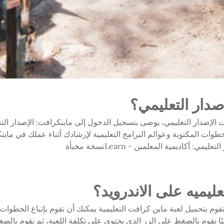
دار التعليمي؟
ت الإصدار التعليمي، يوصى بتسجيل الدخول إلى ماينكرافت: الإصدار ال
. استخدم مقاطع الفيديو التالية والـ PDF للخطوات المكتوبة وعوالم البرامج التعليمية لإرشادك أثناء عملك 
كاديمية المعلمين - Learnنسخة مخبأة
يميه على الاندرويد؟
وم بتحميل لعبة ماين كرافت التعليمية يمكنك أن تقوم بإتباع الخطوات الآ
ا نقوم بالضغط على الزر الذي يحتوي على تكلفة اللعبة، ثم نقوم بالضغ