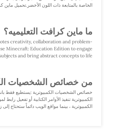
الخاصة بالمتابعة ذات اللون الأخضر.تحميل ماين كرافت التعليم
ما ماين كرافت التعليميه؟
tes creativity, collaboration and problem-
use Minecraft: Education Edition to engage
students across subjects and bring abstract concepts to life.٧ رجب ١٤٤٣ هـon Edition
من خصائص الشخصيات الكم
خصائص الشخصيات الكمبيوترية :يستطيع فقط باني
الكمبيوترية تنفيذ الأوامر الكتابية أو تفعيل رابط 
الكمبيوترية ، بينما مواقع الويب دائماً ستحتاج إل