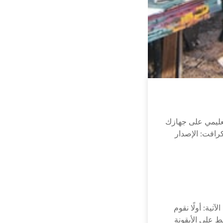
تعليمي على جهازك
في ماينكرافت: الإصدار
تية: أولًا نقوم
ط على الأيقونة